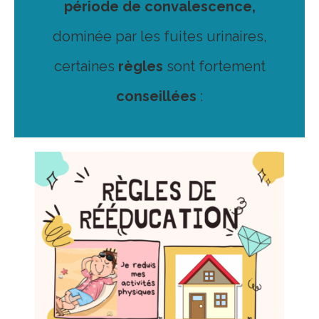
période de convalescence,
dominée par les fuites urinaires,
certaines
règles
sont fortement
conseillées
: